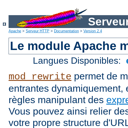
Serveu
Apache
>
Serveur HTTP
>
Documentation
>
Version 2.4
Le module Apache m
Langues Disponibles:
permet de mo
mod_rewrite
entrantes dynamiquement, e
règles manipulant des
expr
Vous pouvez ainsi relier de
votre propre structure d'U