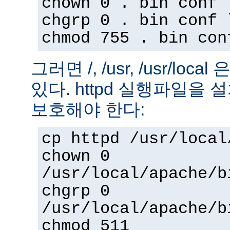
chown 0 . bin conf 
chgrp 0 . bin conf 
chmod 755 . bin con
그러면 /, /usr, /usr/loc
있다. httpd 실행파일을
보호해야 한다:
cp httpd /usr/local
chown 0
/usr/local/apache/b
chgrp 0
/usr/local/apache/b
chmod 511