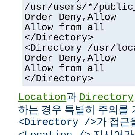
/usr/users/*/public
Order Deny,Allow
Allow from all
</Directory>
<Directory /usr/loc
Order Deny,Allow
Allow from all
</Directory>
과
Location
Directory
하는 경우 특별히 주의를 
가 접근
<Directory />
지시어가 